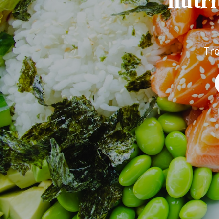
nutri
Tro