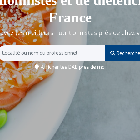
tionnistes et de diététic
France
uvez les meilleurs nutritionnistes près de chez 
Recherche
Afficher les DAB près de moi