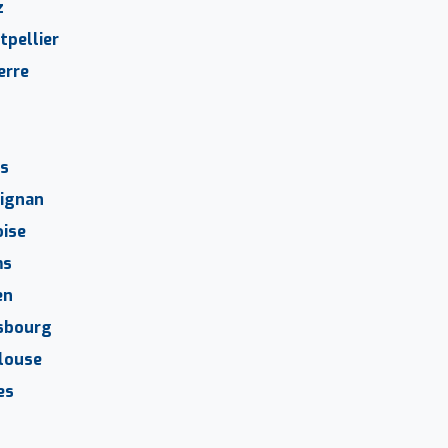
z
pellier
erre
t
is
ignan
ise
ms
en
sbourg
louse
es