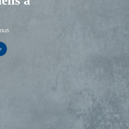
iens à
vous
r