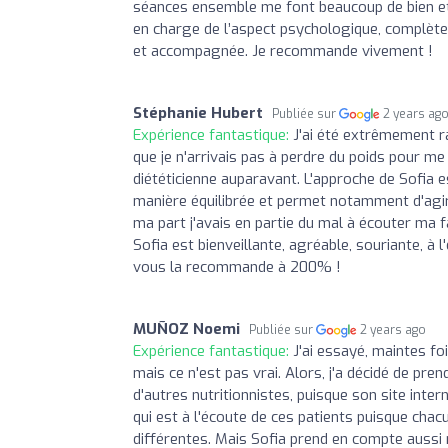
séances ensemble me font beaucoup de bien et 
en charge de l’aspect psychologique, complèteme
et accompagnée. Je recommande vivement !
Stéphanie Hubert
Publiée sur
2 years ag
Expérience fantastique:
J'ai été extrêmement ra
que je n'arrivais pas à perdre du poids pour m
diététicienne auparavant. L'approche de Sofia 
manière équilibrée et permet notamment d'agi
ma part j'avais en partie du mal à écouter ma f
Sofia est bienveillante, agréable, souriante, à l'
vous la recommande à 200% !
MUÑOZ Noemi
Publiée sur
2 years ago
Expérience fantastique:
J'ai essayé, maintes fo
mais ce n'est pas vrai. Alors, j'a décidé de pren
d'autres nutritionnistes, puisque son site inte
qui est à l'écoute de ces patients puisque chac
différentes. Mais Sofia prend en compte aussi 