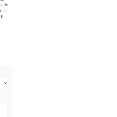
ie de
rai
!!!