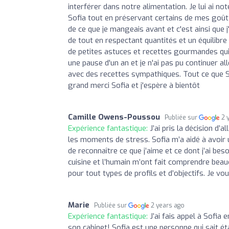
interférer dans notre alimentation. Je lui ai n
Sofia tout en préservant certains de mes goût 
de ce que je mangeais avant et c'est ainsi que
de tout en respectant quantités et un équilibr
de petites astuces et recettes gourmandes qui 
une pause d'un an et je n'ai pas pu continuer a
avec des recettes sympathiques. Tout ce que Sof
grand merci Sofia et j'espère à bientôt
Camille Owens-Poussou
Publiée sur
2 
Expérience fantastique:
J’ai pris la décision d
les moments de stress. Sofia m’a aidé à avoir 
de reconnaître ce que j’aime et ce dont j’ai bes
cuisine et l’humain m’ont fait comprendre beauc
pour tout types de profils et d’objectifs. Je 
Marie
Publiée sur
2 years ago
Expérience fantastique:
J’ai fais appel à Sofia
son cabinet! Sofia est une personne qui sait ét