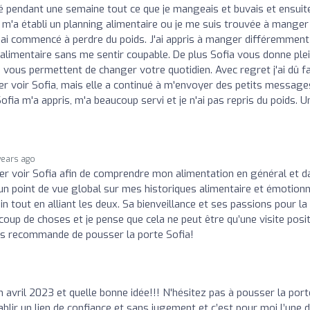
oté pendant une semaine tout ce que je mangeais et buvais et ensuit
m'a établi un planning alimentaire ou je me suis trouvée à manger
 j'ai commencé à perdre du poids. J'ai appris à manger différemment
e alimentaire sans me sentir coupable. De plus Sofia vous donne ple
vous permettent de changer votre quotidien. Avec regret j'ai dû fa
ller voir Sofia, mais elle a continué à m'envoyer des petits message
ia m'a appris, m'a beaucoup servi et je n'ai pas repris du poids. U
years ago
’aller voir Sofia afin de comprendre mon alimentation en général et 
un point de vue global sur mes historiques alimentaire et émotionn
oin tout en alliant les deux. Sa bienveillance et ses passions pour la
oup de choses et je pense que cela ne peut être qu’une visite posit
vous recommande de pousser la porte Sofia!
 en avril 2023 et quelle bonne idée!!! N'hésitez pas à pousser la por
ablir un lien de confiance et sans jugement et c’est pour moi l’une 