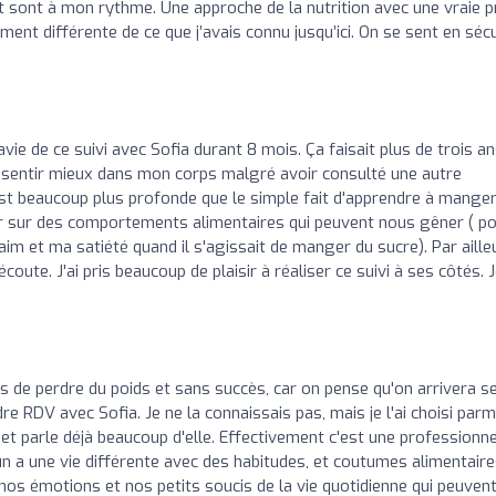
sont à mon rythme. Une approche de la nutrition avec une vraie p
nt différente de ce que j’avais connu jusqu’ici. On se sent en sécu
o
vie de ce suivi avec Sofia durant 8 mois. Ça faisait plus de trois a
e sentir mieux dans mon corps malgré avoir consulté une autre
est beaucoup plus profonde que le simple fait d'apprendre à mange
r sur des comportements alimentaires qui peuvent nous gêner ( p
aim et ma satiété quand il s'agissait de manger du sucre). Par aille
écoute. J'ai pris beaucoup de plaisir à réaliser ce suivi à ses côtés. 
is de perdre du poids et sans succès, car on pense qu'on arrivera se
dre RDV avec Sofia. Je ne la connaissais pas, mais je l'ai choisi parm
rnet parle déjà beaucoup d'elle. Effectivement c'est une professionne
un a une vie différente avec des habitudes, et coutumes alimentair
nos émotions et nos petits soucis de la vie quotidienne qui peuven