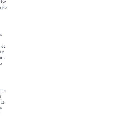
rise
rité
ns
r de
our
urs,
Je
ule,
i
lle
es
t