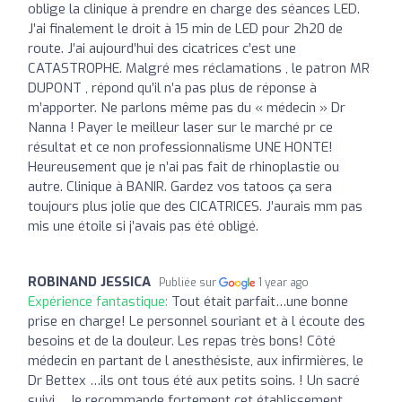
oblige la clinique à prendre en charge des séances LED.
J’ai finalement le droit à 15 min de LED pour 2h20 de
route. J’ai aujourd’hui des cicatrices c’est une
CATASTROPHE. Malgré mes réclamations , le patron MR
DUPONT , répond qu’il n’a pas plus de réponse à
m’apporter. Ne parlons même pas du « médecin » Dr
Nanna ! Payer le meilleur laser sur le marché pr ce
résultat et ce non professionnalisme UNE HONTE!
Heureusement que je n’ai pas fait de rhinoplastie ou
autre. Clinique à BANIR. Gardez vos tatoos ça sera
toujours plus jolie que des CICATRICES. J’aurais mm pas
mis une étoile si j’avais pas été obligé.
ROBINAND JESSICA
Publiée sur
1 year ago
Expérience fantastique:
Tout était parfait…une bonne
prise en charge! Le personnel souriant et à l écoute des
besoins et de la douleur. Les repas très bons! Côté
médecin en partant de l anesthésiste, aux infirmières, le
Dr Bettex …ils ont tous été aux petits soins. ! Un sacré
suivi… Je recommande fortement cet établissement