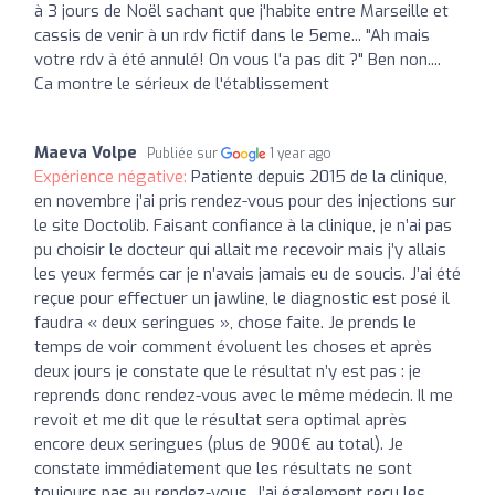
à 3 jours de Noël sachant que j'habite entre Marseille et
cassis de venir à un rdv fictif dans le 5eme... "Ah mais
votre rdv à été annulé! On vous l'a pas dit ?" Ben non....
Ca montre le sérieux de l'établissement
Maeva Volpe
Publiée sur
1 year ago
Expérience négative:
Patiente depuis 2015 de la clinique,
en novembre j’ai pris rendez-vous pour des injections sur
le site Doctolib. Faisant confiance à la clinique, je n’ai pas
pu choisir le docteur qui allait me recevoir mais j’y allais
les yeux fermés car je n’avais jamais eu de soucis. J’ai été
reçue pour effectuer un jawline, le diagnostic est posé il
faudra « deux seringues », chose faite. Je prends le
temps de voir comment évoluent les choses et après
deux jours je constate que le résultat n’y est pas : je
reprends donc rendez-vous avec le même médecin. Il me
revoit et me dit que le résultat sera optimal après
encore deux seringues (plus de 900€ au total). Je
constate immédiatement que les résultats ne sont
toujours pas au rendez-vous. J’ai également reçu les