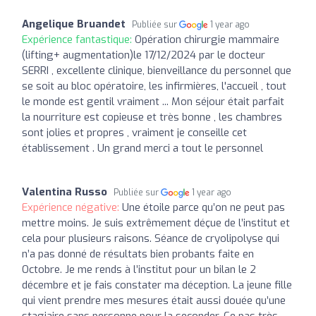
Angelique Bruandet
Publiée sur
1 year ago
Expérience fantastique:
Opération chirurgie mammaire
(lifting+ augmentation)le 17/12/2024 par le docteur
SERRI , excellente clinique, bienveillance du personnel que
se soit au bloc opératoire, les infirmières, l'accueil , tout
le monde est gentil vraiment ... Mon séjour était parfait
la nourriture est copieuse et très bonne , les chambres
sont jolies et propres , vraiment je conseille cet
établissement . Un grand merci a tout le personnel
Valentina Russo
Publiée sur
1 year ago
Expérience négative:
Une étoile parce qu’on ne peut pas
mettre moins. Je suis extrêmement déçue de l’institut et
cela pour plusieurs raisons. Séance de cryolipolyse qui
n’a pas donné de résultats bien probants faite en
Octobre. Je me rends à l’institut pour un bilan le 2
décembre et je fais constater ma déception. La jeune fille
qui vient prendre mes mesures était aussi douée qu’une
stagiaire sans personne pour la seconder. Ce pas très