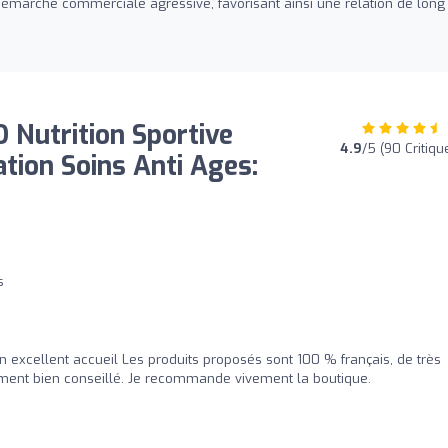
émarche commerciale agressive, favorisant ainsi une relation de long
utrition Sportive
4.9
/5 (90 Critiqu
ation Soins Anti Ages:
s
n excellent accueil Les produits proposés sont 100 % français, de très
iment bien conseillé. Je recommande vivement la boutique.