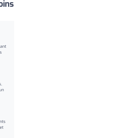
oins
lant
s
s,
 un
nts
et