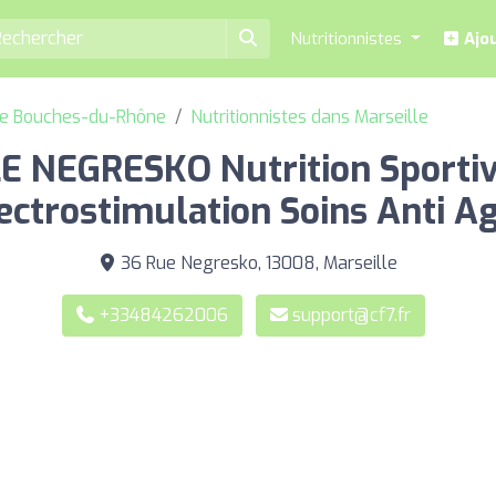
Nutritionnistes
Ajou
 de Bouches-du-Rhône
Nutritionnistes dans Marseille
 NEGRESKO Nutrition Sportiv
ectrostimulation Soins Anti A
36 Rue Negresko, 13008, Marseille
+33484262006
support@cf7.fr