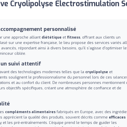
e Cryolipolyse Electrostimulation S
t accompagnement personnalisé
ar une approche alliant
diététique
et
fitness
, offrant aux clients un
asé sur une expertise française, le lieu propose des services variés al
avancés, répondant ainsi à divers besoins, qu'il s'agisse d'optimiser le
inceur ciblée.
un suivi attentif
en avant des technologies modernes telles que la
cryolipolyse
et
tients soulignent le professionnalisme du personnel lors de ces séance
ications et au confort du client. De nombreuses personnes mentionnent
urs objectifs spécifiques, créant une atmosphère de confiance et de
lité
des
compléments alimentaires
fabriqués en Europe, avec des ingrédie
ts apprécient la qualité des produits, souvent décrits comme
efficaces
 et les pré-entraînements. L'équipe prend le temps de guider les