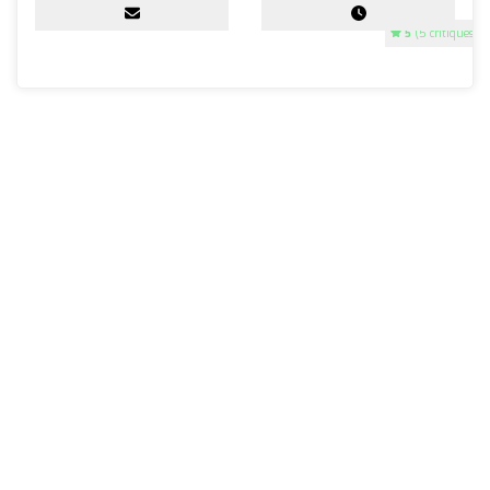
5
(5 critiques)