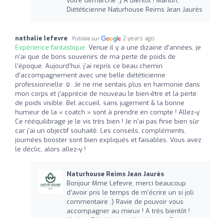
votre démarche :) A bientôt ! Marion,
Diététicienne Naturhouse Reims Jean Jaurès
nathalie lefevre
2 years ago
Publiée sur
Expérience fantastique:
Venue il y a une dizaine d’années, je
n’ai que de bons souvenirs de ma perte de poids de
l’époque. Aujourd’hui, j’ai repris ce beau chemin
d’accompagnement avec une belle diététicienne
professionnelle ☺️. Je ne me sentais plus en harmonie dans
mon corps et j’apprécie de nouveau le bien-être et la perte
de poids visible. Bel accueil, sans jugement & la bonne
humeur de la « coatch » sont à prendre en compte ! Allez-y
Ce rééquilibrage je le vis très bien ! Je n’ai pas finie bien sûr
car j’ai un objectif souhaité. Les conseils, compléments,
journées booster sont bien expliqués et faisables. Vous avez
le déclic, alors allez-y !
Naturhouse Reims Jean Jaurès
Bonjour Mme Lefevre, merci beaucoup
d'avoir pris le temps de m'écrire un si joli
commentaire :) Ravie de pouvoir vous
accompagner au mieux ! A très bientôt !