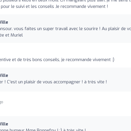
rdu plusieurs kilos en deux mois. En mangeant plus sain, je me sens 
 pour le suivi et les conseils Je recommande vivement !
ille
sour. vous faites un super travail avec le sourire ! Au plaisir de v
ée et Muriel
entive et de très bons conseils, je recommande vivement :)
ille
 ! C'est un plaisir de vous accompagner ! à très vite !
ago
ille
bonne humeur Mme Bonnefoy ! :) à très vite !