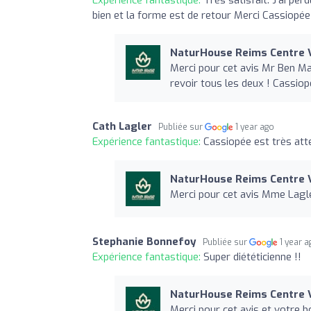
Expérience fantastique:
Très satisfait. J'ai pe
bien et la forme est de retour Merci Cassiopée
NaturHouse Reims Centre V
Merci pour cet avis Mr Ben Man
revoir tous les deux ! Cassiop
Cath Lagler
Publiée sur
1 year ago
Expérience fantastique:
Cassiopée est très att
NaturHouse Reims Centre V
Merci pour cet avis Mme Lagler
Stephanie Bonnefoy
Publiée sur
1 year 
Expérience fantastique:
Super diététicienne !!
NaturHouse Reims Centre V
Merci pour cet avis et votre 