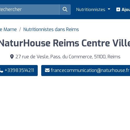
Nutritionnistes
Ajou
de Marne
Nutritionnistes dans Reims
NaturHouse Reims Centre Vill
27 rue de Vesle, Pass. du Commerce, 51100, Reims
+33983514211
francecommunication@naturhouse.fr