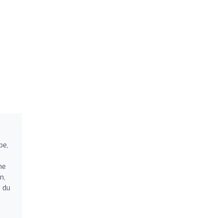
pe,
ne
n,
n du