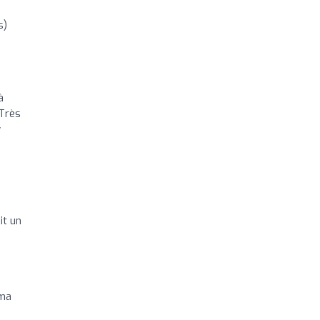
s)
à
 Très
y
it un
 ma