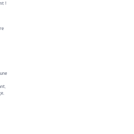
nt !
re
 une
nt,
ge,