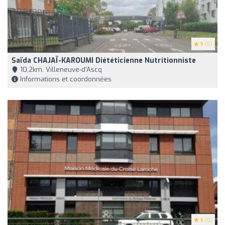
5
(5)
Saïda CHAJAÏ-KAROUMI Diététicienne Nutritionniste
10,2km, Villeneuve-d'Ascq
Informations et coordonnées
5
(5)