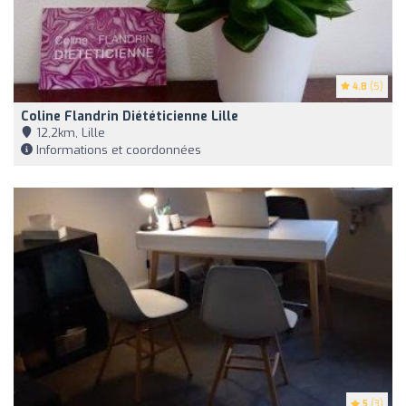
4.8
(5)
Coline Flandrin Diététicienne Lille
12,2km, Lille
Informations et coordonnées
5
(3)