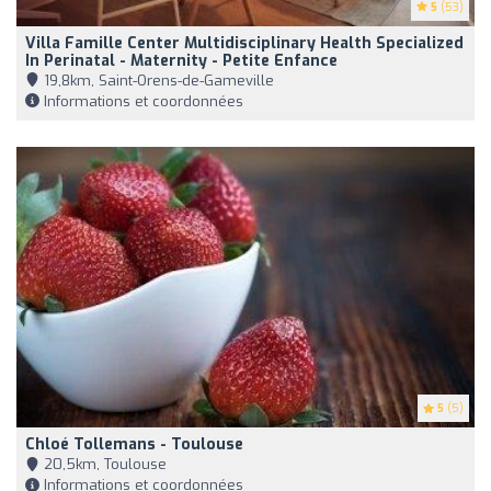
5
(53)
Villa Famille Center Multidisciplinary Health Specialized
In Perinatal - Maternity - Petite Enfance
19,8km, Saint-Orens-de-Gameville
Informations et coordonnées
5
(5)
Chloé Tollemans - Toulouse
20,5km, Toulouse
Informations et coordonnées