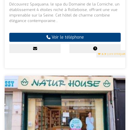
Découvrez Spaquana, le spa du Domaine de la Corniche, un
établissement 4 étoiles niché à Rolleboise, offrant une vue
imprenable sur la Seine. Cet hôtel de charme combine
élégance contemporaine...
Voir le téléphone
3.9
(139 critiques)