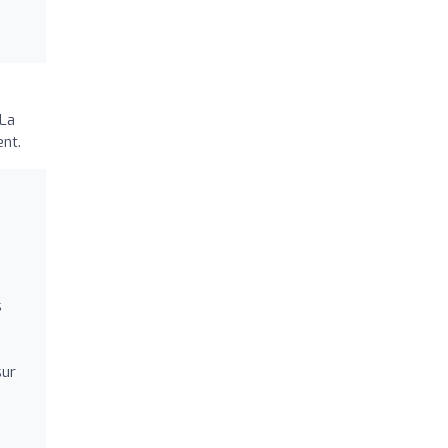
 La
ent.
s
sur