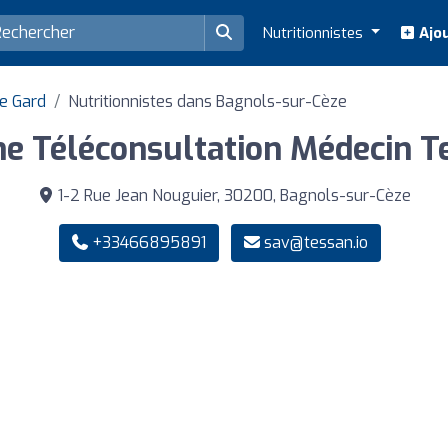
Nutritionnistes
Ajou
de Gard
Nutritionnistes dans Bagnols-sur-Cèze
ne Téléconsultation Médecin T
1-2 Rue Jean Nouguier, 30200, Bagnols-sur-Cèze
+33466895891
sav@tessan.io