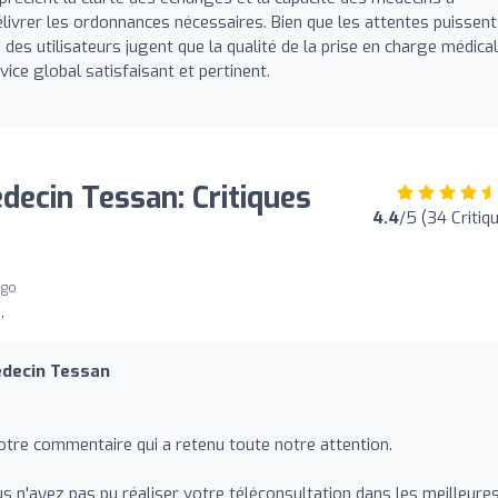
ivrer les ordonnances nécessaires. Bien que les attentes puissent
 des utilisateurs jugent que la qualité de la prise en charge médica
ice global satisfaisant et pertinent.
decin Tessan: Critiques
4.4
/5 (34 Critiq
ago
,
édecin Tessan
tre commentaire qui a retenu toute notre attention.
n'ayez pas pu réaliser votre téléconsultation dans les meilleure