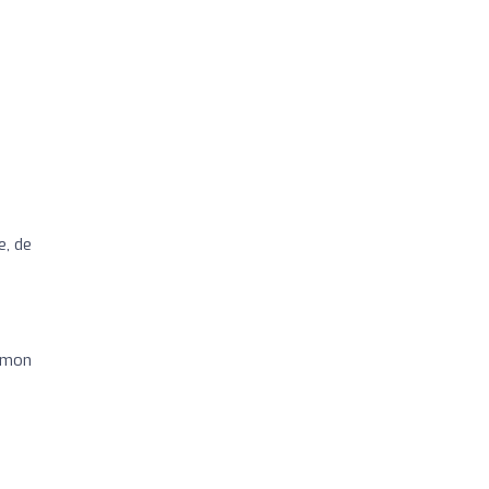
e, de
e mon
s