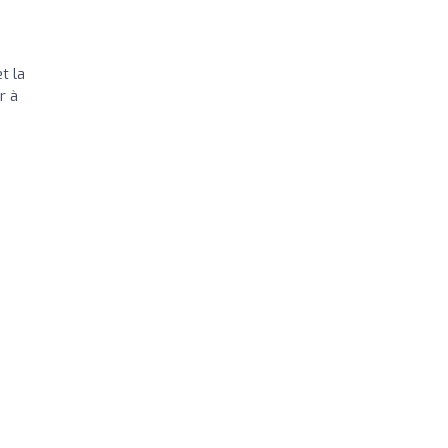
t la
r à