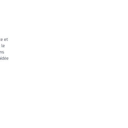
te et
 le
ans
aidée