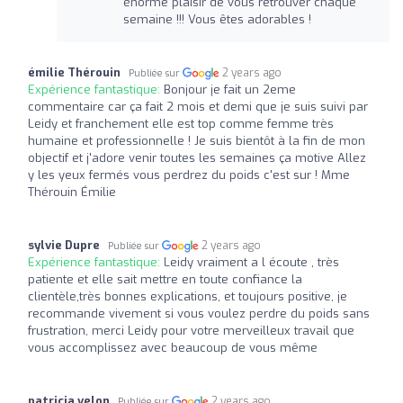
énorme plaisir de vous retrouver chaque
semaine !!! Vous êtes adorables !
émilie Thérouin
2 years ago
Publiée sur
Expérience fantastique:
Bonjour je fait un 2eme
commentaire car ça fait 2 mois et demi que je suis suivi par
Leidy et franchement elle est top comme femme très
humaine et professionnelle ! Je suis bientôt à la fin de mon
objectif et j'adore venir toutes les semaines ça motive Allez
y les yeux fermés vous perdrez du poids c'est sur ! Mme
Thérouin Émilie
sylvie Dupre
2 years ago
Publiée sur
Expérience fantastique:
Leidy vraiment a l écoute , très
patiente et elle sait mettre en toute confiance la
clientèle,très bonnes explications, et toujours positive, je
recommande vivement si vous voulez perdre du poids sans
frustration, merci Leidy pour votre merveilleux travail que
vous accomplissez avec beaucoup de vous même
patricia velon
2 years ago
Publiée sur