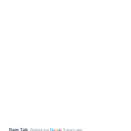
Dam Tab
Publiée sur
3 years ago