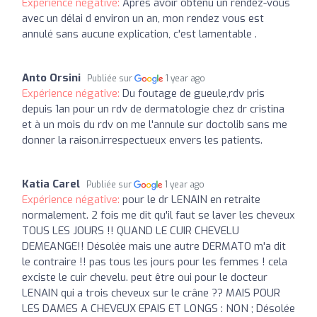
Expérience négative:
Après avoir obtenu un rendez-vous
avec un délai d environ un an, mon rendez vous est
annulé sans aucune explication, c'est lamentable .
Anto Orsini
Publiée sur
1 year ago
Expérience négative:
Du foutage de gueule,rdv pris
depuis 1an pour un rdv de dermatologie chez dr cristina
et à un mois du rdv on me l'annule sur doctolib sans me
donner la raison.irrespectueux envers les patients.
Katia Carel
Publiée sur
1 year ago
Expérience négative:
pour le dr LENAIN en retraite
normalement. 2 fois me dit qu'il faut se laver les cheveux
TOUS LES JOURS !! QUAND LE CUIR CHEVELU
DEMEANGE!! Désolée mais une autre DERMATO m'a dit
le contraire !! pas tous les jours pour les femmes ! cela
exciste le cuir chevelu. peut être oui pour le docteur
LENAIN qui a trois cheveux sur le crâne ?? MAIS POUR
LES DAMES A CHEVEUX EPAIS ET LONGS : NON ; Désolée