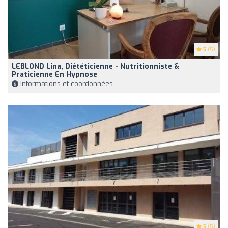
5
(5)
LEBLOND Lina, Diététicienne - Nutritionniste &
Praticienne En Hypnose
Informations et coordonnées
5
(5)