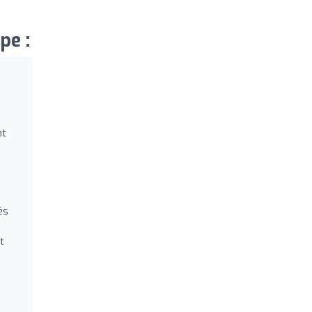
pe :
nt
és
t