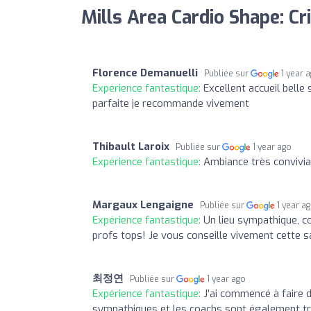
Mills Area Cardio Shape: Cr
Florence Demanuelli
Publiée sur
1 year 
Expérience fantastique:
Excellent accueil belle
parfaite je recommande vivement
Thibault Laroix
Publiée sur
1 year ago
Expérience fantastique:
Ambiance très convivia
Margaux Lengaigne
Publiée sur
1 year a
Expérience fantastique:
Un lieu sympathique, co
profs tops! Je vous conseille vivement cette sa
최정연
Publiée sur
1 year ago
Expérience fantastique:
J’ai commencé à faire d
sympathiques et les coachs sont également tr