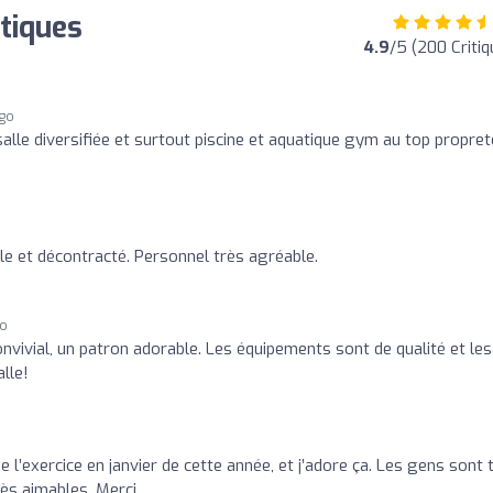
itiques
4.9
/5 (200 Critiq
ago
 salle diversifiée et surtout piscine et aquatique gym au top propret
le et décontracté. Personnel très agréable.
go
nvivial, un patron adorable. Les équipements sont de qualité et les
lle!
e l’exercice en janvier de cette année, et j’adore ça. Les gens sont 
ès aimables. Merci.