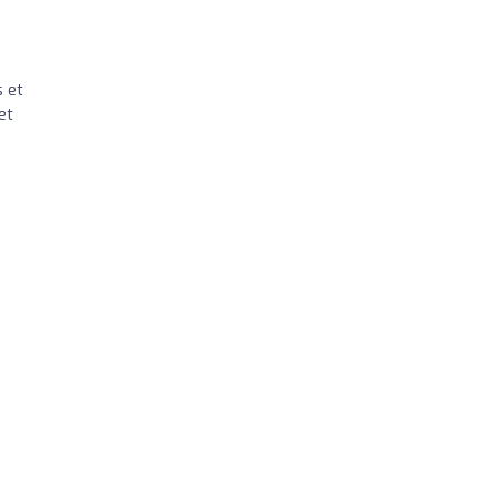
s et
et