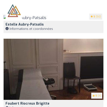
5
(50)
Estelle Aubry-Patsalis
Informations et coordonnées
5
(4)
Foubert Riocreux Brigitte