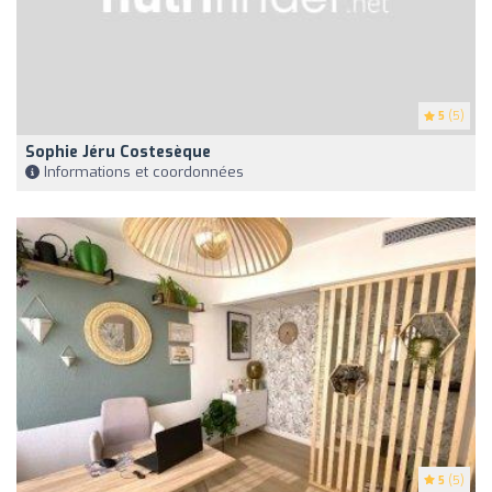
5
(5)
Sophie Jéru Costesèque
Informations et coordonnées
5
(5)