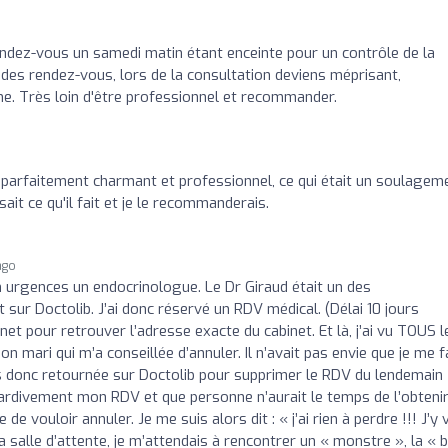
endez-vous un samedi matin étant enceinte pour un contrôle de la
 des rendez-vous, lors de la consultation deviens méprisant,
ne. Très loin d'être professionnel et recommander.
ud parfaitement charmant et professionnel, ce qui était un soulagem
 sait ce qu'il fait et je le recommanderais.
ago
n urgences un endocrinologue. Le Dr Giraud était un des
sur Doctolib. J’ai donc réservé un RDV médical. (Délai 10 jours
ernet pour retrouver l’adresse exacte du cabinet. Et là, j’ai vu TOUS l
mon mari qui m’a conseillée d’annuler. Il n’avait pas envie que je me 
 suis donc retournée sur Doctolib pour supprimer le RDV du lendemain
ardivement mon RDV et que personne n’aurait le temps de l’obtenir
e vouloir annuler. Je me suis alors dit : « j’ai rien à perdre !!! J’y v
a salle d’attente, je m’attendais à rencontrer un « monstre », la « 