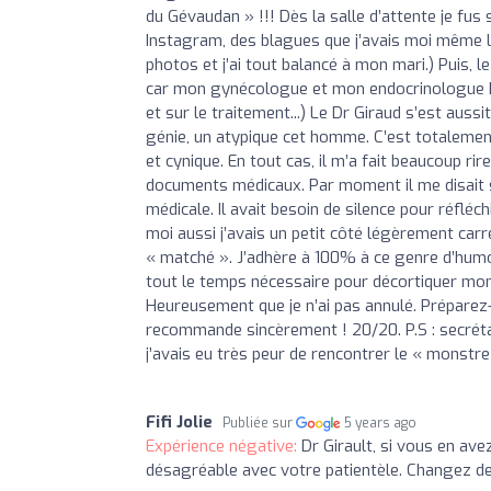
du Gévaudan » !!! Dès la salle d’attente je fus
Instagram, des blagues que j’avais moi même liké
photos et j’ai tout balancé à mon mari.) Puis, l
car mon gynécologue et mon endocrinologue hab
et sur le traitement...) Le Dr Giraud s’est auss
génie, un atypique cet homme. C’est totalement 
et cynique. En tout cas, il m’a fait beaucoup r
documents médicaux. Par moment il me disait s
médicale. Il avait besoin de silence pour réfléch
moi aussi j’avais un petit côté légèrement car
« matché ». J’adhère à 100% à ce genre d’humour
tout le temps nécessaire pour décortiquer mon
Heureusement que je n’ai pas annulé. Préparez-
recommande sincèrement ! 20/20. P.S : secrétair
j’avais eu très peur de rencontrer le « monstre
Fifi Jolie
Publiée sur
5 years ago
Expérience négative:
Dr Girault, si vous en ave
désagréable avec votre patientèle. Changez de