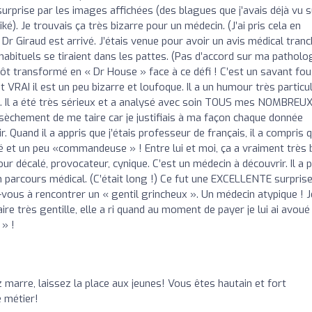
 surprise par les images affichées (des blagues que j’avais déjà vu s
). Je trouvais ça très bizarre pour un médecin. (J’ai pris cela en
e Dr Giraud est arrivé. J’étais venue pour avoir un avis médical tran
ituels se tiraient dans les pattes. (Pas d’accord sur ma patholo
itôt transformé en « Dr House » face à ce défi ! C’est un savant fou
VRAI il est un peu bizarre et loufoque. Il a un humour très particul
ire. Il a été très sérieux et a analysé avec soin TOUS mes NOMBREU
èchement de me taire car je justifiais à ma façon chaque donnée
ir. Quand il a appris que j’étais professeur de français, il a compris 
ré et un peu «commandeuse » ! Entre lui et moi, ça a vraiment très 
 décalé, provocateur, cynique. C’est un médecin à découvrir. Il a p
 parcours médical. (C’était long !) Ce fut une EXCELLENTE surprise
vous à rencontrer un « gentil grincheux ». Un médecin atypique ! J
e très gentille, elle a ri quand au moment de payer je lui ai avoué
 » !
z marre, laissez la place aux jeunes! Vous êtes hautain et fort
 métier!