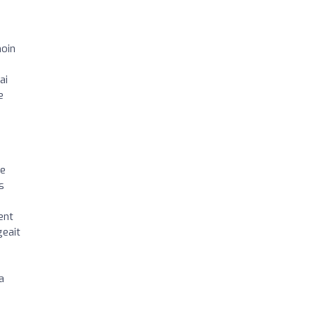
moin
ai
e
Je
s
ent
geait
a