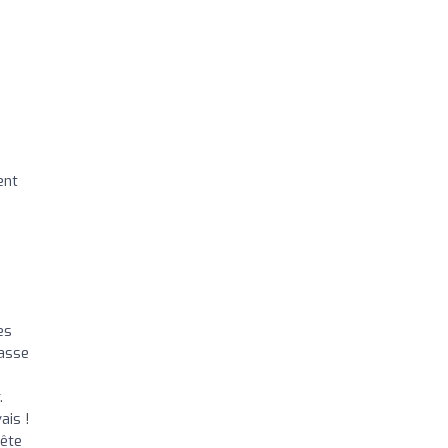
ent
es
fasse
.
ais !
bête