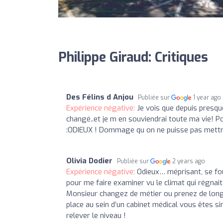
Philippe Giraud: Critiques
Des Félins d Anjou
Publiée sur
1 year ago
Expérience négative:
Je vois que depuis presqu
changé..et je m en souviendrai toute ma vie! P
:ODIEUX ! Dommage qu on ne puisse pas mettre 
Olivia Dodier
Publiée sur
2 years ago
Expérience négative:
Odieux… méprisant, se fou 
pour me faire examiner vu le climat qui régnait
Monsieur changez de métier ou prenez de long
place au sein d’un cabinet médical vous êtes s
relever le niveau !