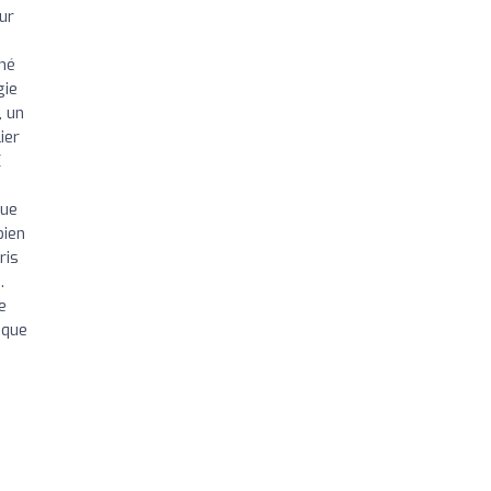
ur
ché
gie
, un
ier
X
que
bien
ris
.
e
 que