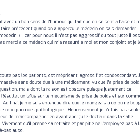
o
 avec un bon sens de l'humour qui fait que on se sent à l'aise et 
taire précédent quand on a appercu le médecin on sais demander
ecin ‍♀️ , car pour nous il n'est pas aggressif du tout juste il ess
cas merci a ce médecin qui m'a rassuré a moi et mon conjoint et je l
coute pas les patients, est méprisant, agressif et condescendant. 
oids massive sans doute due à une médicament, vu que l'a prise de poid
 question, mais dont la raison est obscure puisque justement ce
Résultat un laïus sur le mécanisme de prise de poids et sur comm
). Au final je me suis entendue dire que je mangeais trop ou ne bou
de mon parcours pathologique... Heureusement je n'étais pas seule
eur de m'accompagner en ayant aperçu le docteur dans la salle
 Vivement qu'il prenne sa retraite et par pitié ne l'employez pas à l
à-bas aussi.