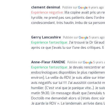
clement denimal
Publiée sur
4 years ago
Expérience négative:
Ma copine avait pris un r
tyroïde, ne prend pas ses patients dans l'ordre
condescendant, très hautin, imbu de sa person
Gerry Lancashire
Publiée sur
5 years ago
Expérience fantastique:
J'ai trouvé le Dr Gira
après ce que j'avais lu sur l'une des critiques. Il
Anne-Fleur FANENE
Publiée sur
5 years 
Expérience fantastique:
Je devais rencontrer e
endocrinologues disponibles le plus rapidement 
environ). La veille du RDV, je suis allée sur int
avis négatifs sur lui !!! J’ai aussitôt contacté 
humilier. (C’est vrai que je panique vite...) Je
matin 9h30. Un message disait que j’annulais t
Doctolib me demandait alors si j’étais donc sûre d
Je garde le RDV ». Le lendemain, arrivée dans l