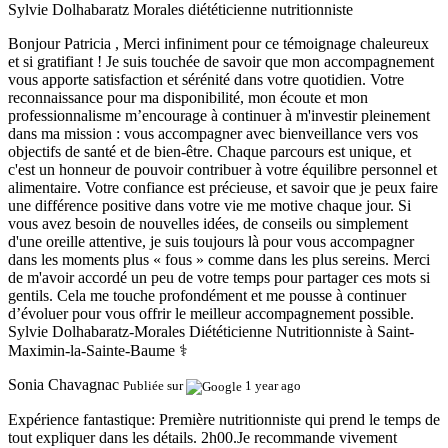
Sylvie Dolhabaratz Morales diététicienne nutritionniste
Bonjour Patricia , Merci infiniment pour ce témoignage chaleureux
et si gratifiant ! Je suis touchée de savoir que mon accompagnement
vous apporte satisfaction et sérénité dans votre quotidien. Votre
reconnaissance pour ma disponibilité, mon écoute et mon
professionnalisme m’encourage à continuer à m'investir pleinement
dans ma mission : vous accompagner avec bienveillance vers vos
objectifs de santé et de bien-être. Chaque parcours est unique, et
c'est un honneur de pouvoir contribuer à votre équilibre personnel et
alimentaire. Votre confiance est précieuse, et savoir que je peux faire
une différence positive dans votre vie me motive chaque jour. Si
vous avez besoin de nouvelles idées, de conseils ou simplement
d'une oreille attentive, je suis toujours là pour vous accompagner
dans les moments plus « fous » comme dans les plus sereins. Merci
de m'avoir accordé un peu de votre temps pour partager ces mots si
gentils. Cela me touche profondément et me pousse à continuer
d’évoluer pour vous offrir le meilleur accompagnement possible.
Sylvie Dolhabaratz-Morales Diététicienne Nutritionniste à Saint-
Maximin-la-Sainte-Baume ‍⚕️
Sonia Chavagnac
Publiée sur
1 year ago
Expérience fantastique:
Première nutritionniste qui prend le temps de
tout expliquer dans les détails. 2h00.Je recommande vivement