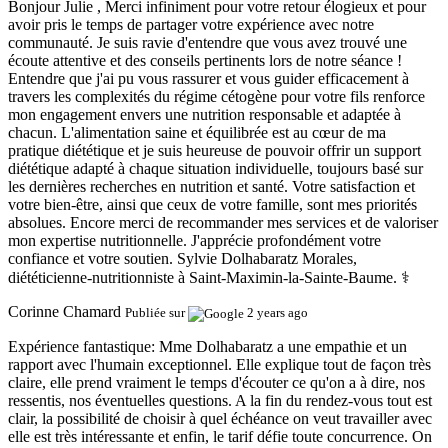
Bonjour Julie , Merci infiniment pour votre retour élogieux et pour
avoir pris le temps de partager votre expérience avec notre
communauté. Je suis ravie d'entendre que vous avez trouvé une
écoute attentive et des conseils pertinents lors de notre séance !
Entendre que j'ai pu vous rassurer et vous guider efficacement à
travers les complexités du régime cétogène pour votre fils renforce
mon engagement envers une nutrition responsable et adaptée à
chacun. L'alimentation saine et équilibrée est au cœur de ma
pratique diététique et je suis heureuse de pouvoir offrir un support
diététique adapté à chaque situation individuelle, toujours basé sur
les dernières recherches en nutrition et santé. Votre satisfaction et
votre bien-être, ainsi que ceux de votre famille, sont mes priorités
absolues. Encore merci de recommander mes services et de valoriser
mon expertise nutritionnelle. J'apprécie profondément votre
confiance et votre soutien. Sylvie Dolhabaratz Morales,
diététicienne-nutritionniste à Saint-Maximin-la-Sainte-Baume. ‍⚕️
Corinne Chamard
Publiée sur
2 years ago
Expérience fantastique:
Mme Dolhabaratz a une empathie et un
rapport avec l'humain exceptionnel. Elle explique tout de façon très
claire, elle prend vraiment le temps d'écouter ce qu'on a à dire, nos
ressentis, nos éventuelles questions. A la fin du rendez-vous tout est
clair, la possibilité de choisir à quel échéance on veut travailler avec
elle est très intéressante et enfin, le tarif défie toute concurrence. On