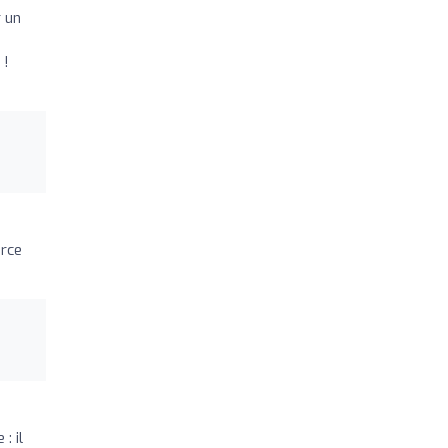
r un
 !
erce
: il