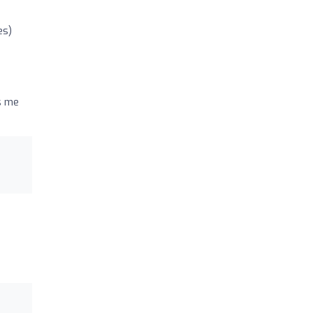
es)
s me