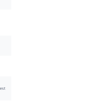
n
’est