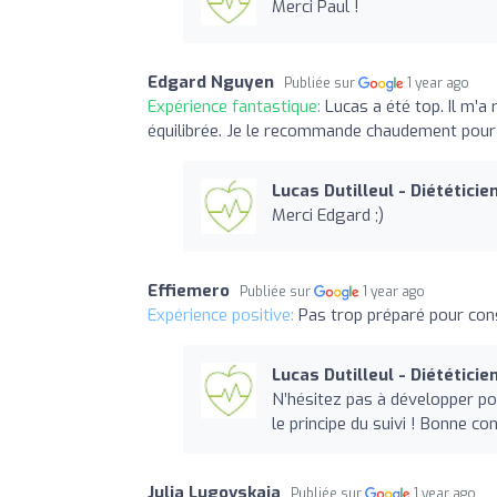
Merci Paul !
Edgard Nguyen
Publiée sur
1 year ago
Expérience fantastique:
Lucas a été top. Il m’
équilibrée. Je le recommande chaudement pour
Lucas Dutilleul - Diététicie
Merci Edgard ;)
Effiemero
Publiée sur
1 year ago
Expérience positive:
Pas trop préparé pour con
Lucas Dutilleul - Diététicie
N’hésitez pas à développer pou
le principe du suivi ! Bonne co
Julia Lugovskaja
Publiée sur
1 year ago