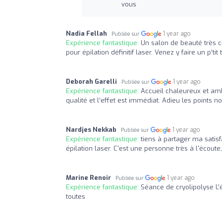
vous
Nadia Fellah
1 year ago
Publiée sur
Expérience fantastique:
Un salon de beauté très c
pour épilation définitif laser. Venez y faire un p’tit t
Deborah Garelli
1 year ago
Publiée sur
Expérience fantastique:
Accueil chaleureux et amb
qualité et l’effet est immédiat. Adieu les points n
Nardjes Nekkab
1 year ago
Publiée sur
Expérience fantastique:
tiens à partager ma satisf
épilation laser. C'est une personne très à l'écoute,
Marine Renoir
1 year ago
Publiée sur
Expérience fantastique:
Séance de cryolipolyse L’é
toutes