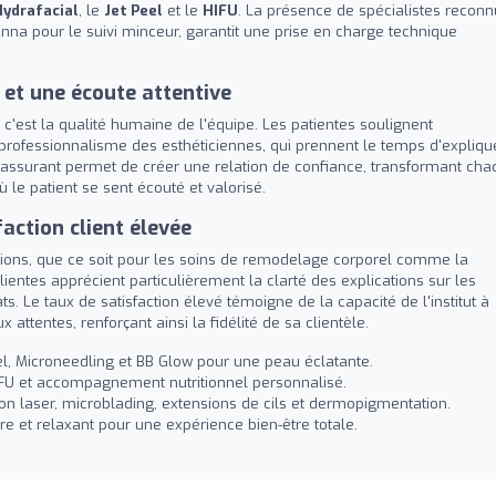
Hydrafacial
, le
Jet Peel
et le
HIFU
. La présence de spécialistes reconn
nna pour le suivi minceur, garantit une prise en charge technique
t une écoute attentive
, c'est la qualité humaine de l'équipe. Les patientes soulignent
 professionnalisme des esthéticiennes, qui prennent le temps d'expliqu
ssurant permet de créer une relation de confiance, transformant cha
le patient se sent écouté et valorisé.
faction client élevée
tations, que ce soit pour les soins de remodelage corporel comme la
lientes apprécient particulièrement la clarté des explications sur les
s. Le taux de satisfaction élevé témoigne de la capacité de l'institut à
 attentes, renforçant ainsi la fidélité de sa clientèle.
el, Microneedling et BB Glow pour une peau éclatante.
IFU et accompagnement nutritionnel personnalisé.
ion laser, microblading, extensions de cils et dermopigmentation.
e et relaxant pour une expérience bien-être totale.