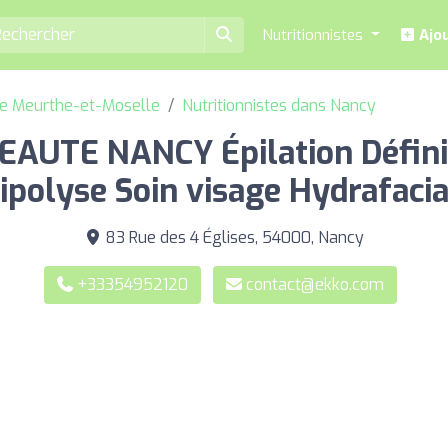
Nutritionnistes
Ajou
de Meurthe-et-Moselle
Nutritionnistes dans Nancy
AUTE NANCY Épilation Défini
ipolyse Soin visage Hydrafacial
83 Rue des 4 Églises, 54000, Nancy
+33354952120
contact@ekko.com