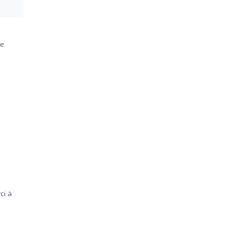
ue
ci à