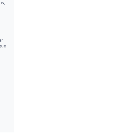
us,
er
que