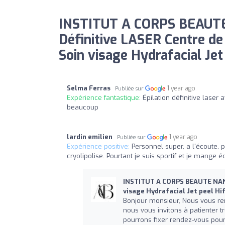
INSTITUT A CORPS BEAUTE
Définitive LASER Centre de
Soin visage Hydrafacial Jet 
Selma Ferras
1 year ago
Publiée sur
Expérience fantastique:
Épilation définitive lase
beaucoup
lardin emilien
1 year ago
Publiée sur
Expérience positive:
Personnel super, a l'écoute,
cryolipolise. Pourtant je suis sportif et je mange éq
INSTITUT A CORPS BEAUTE NANCY
visage Hydrafacial Jet peel Hi
Bonjour monsieur, Nous vous rem
nous vous invitons à patienter t
pourrons fixer rendez-vous pour