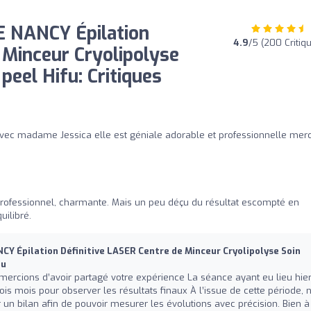
 NANCY Épilation
4.9
/5 (200 Critiq
 Minceur Cryolipolyse
peel Hifu: Critiques
r avec madame Jessica elle est géniale adorable et professionnelle merc
 professionnel, charmante. Mais un peu déçu du résultat escompté en
uilibré.
 Épilation Définitive LASER Centre de Minceur Cryolipolyse Soin
fu
ercions d’avoir partagé votre expérience La séance ayant eu lieu hier
rois mois pour observer les résultats finaux À l’issue de cette période, 
 un bilan afin de pouvoir mesurer les évolutions avec précision. Bien à