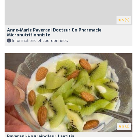
5
(5)
Anne-Marie Paverani Docteur En Pharmacie
Micronutritionniste
Informations et coordonnées
5
(2)
Paverani-Hograindleur Laetitia