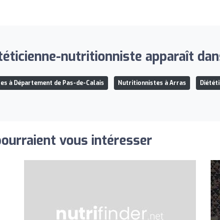
téticienne-nutritionniste apparaît dans
tes à Département de Pas-de-Calais
Nutritionnistes à Arras
Diétét
pourraient vous intéresser