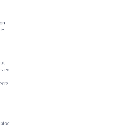
son
rès
out
is en
u
erre
 bloc