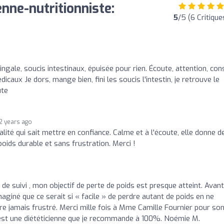
enne-nutritionniste:
5
/5 (6 Critique
ingale, soucis intestinaux, épuisée pour rien. Écoute, attention, con
caux Je dors, mange bien, fini les soucis l'intestin, je retrouve le
ute
2 years ago
alité qui sait mettre en confiance. Calme et à l'écoute, elle donne d
oids durable et sans frustration. Merci !
e suivi , mon objectif de perte de poids est presque atteint. Avant
aginé que ce serait si « facile » de perdre autant de poids en ne
re jamais frustré. Merci mille fois à Mme Camille Fournier pour so
’est une diététicienne que je recommande à 100%. Noémie M.