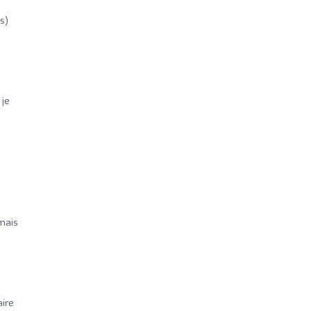
es)
 je
mais
aire