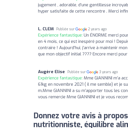
jugement , adorable, d’une gentillesse incroya
hyper satisfaite de cette rencontre . Merci infi
L. CLEM
Publiée sur
2 years ago
Expérience fantastique:
Un ÉNORME merci pour 
en 4 mois, ce qui est inespéré pour moi ! De
contraire ! Aujourd’hui, j’arrive à maintenir mo
que mon objectif initial ???? Encore merci pour
Augère Elise
Publiée sur
3 years ago
Expérience fantastique:
Mme GIANNINI m’a accom
61kg en novembre 2021 ( il me semble) et je su
m.Mme GIANNINI a su m’apporter tous les conseil
vous remercie Mme GIANNINI et je vous reco
Donnez votre avis à propos
nutritionniste, équilibre ali