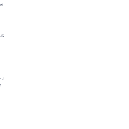
et
us
+
é à
e