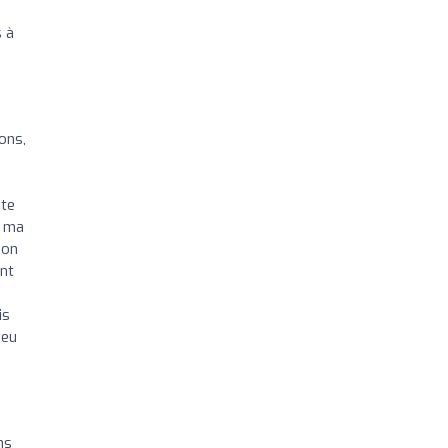
s à
ons,
ite
u ma
mon
ent
is
 eu
ns