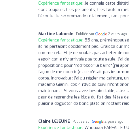
Expérience fantastique:
Je connais cette diété
sont toujours très pertinents, très facile à me
l’écoute. Je recommande totalement, tant pour l
Martine Laborde
Publiée sur
2 years ago
Expérience fantastique:
55 ans, préménopausée 
ils ne partaient décidément pas. Graisse sur me
comme cela. Et je ne voulais pas acheter de n
espoir car je n'y arrivais pas toute seule. J'ai
propositions pour "redresser la barre".(j'ai app
façon de me nourrir (et ce n'était pas insurmont
corps. Incroyable : j'ai pu régler ma ceinture,
madame Gianini, ces 4 rdvs de suivi m'ont éno
maintenant ! Si vous avez besoin d'aide, allez 
peur de reprendre les kilos du fait des fêtes de 
plaisir à déguster de bons plats en restant raiso
Claire LEJEUNE
Publiée sur
2 years ago
Expérience fantastique:
Whouaaa PARFAITE ! Une