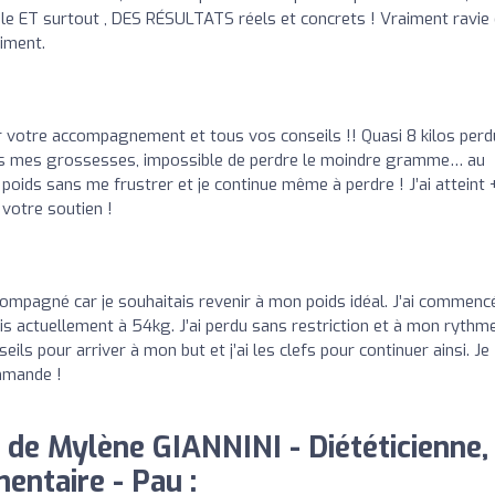
ble ET surtout , DES RÉSULTATS réels et concrets ! Vraiment ravie 
niment.
votre accompagnement et tous vos conseils !! Quasi 8 kilos perd
puis mes grossesses, impossible de perdre le moindre gramme… au
n poids sans me frustrer et je continue même à perdre ! J’ai atteint 
 votre soutien !
pagné car je souhaitais revenir à mon poids idéal. J’ai commenc
is actuellement à 54kg. J’ai perdu sans restriction et à mon rythm
s pour arriver à mon but et j’ai les clefs pour continuer ainsi. Je
mmande !
 de Mylène GIANNINI - Diététicienne,
mentaire - Pau :