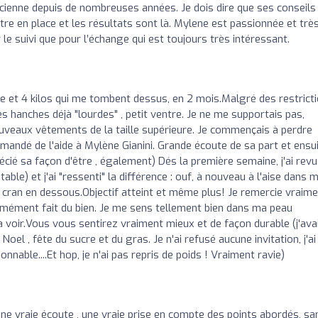
ticienne depuis de nombreuses années. Je dois dire que ses conseils
ttre en place et les résultats sont là. Mylene est passionnée et trè
e suivi que pour l’échange qui est toujours très intéressant.
et 4 kilos qui me tombent dessus, en 2 mois.Malgré des restricti
s hanches déjà "lourdes" , petit ventre. Je ne me supportais pas,
ouveaux vêtements de la taille supérieure. Je commençais à perdre
 demandé de l'aide à Mylène Gianini. Grande écoute de sa part et ensu
récié sa façon d'être , également) Dés la première semaine, j'ai rev
able) et j'ai "ressenti" la différence : ouf, à nouveau à l'aise dans 
 un cran en dessous.Objectif atteint et même plus! Je remercie vraim
rmément fait du bien. Je me sens tellement bien dans ma peau
la voir.Vous vous sentirez vraiment mieux et de façon durable (j'ava
Noel , fête du sucre et du gras. Je n'ai refusé aucune invitation, j'ai
nnable....Et hop, je n'ai pas repris de poids ! Vraiment ravie)
 vraie écoute , une vraie prise en compte des points abordés, sa