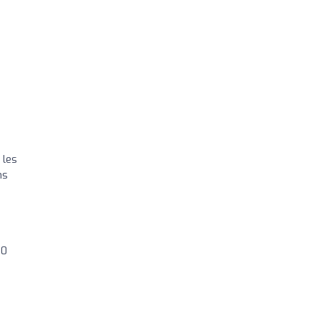
 les
ns
10