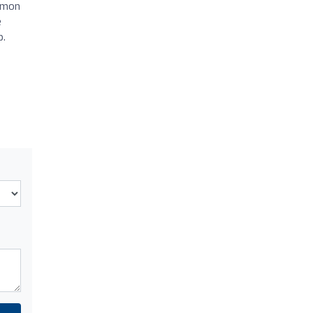
r mon
e
p.