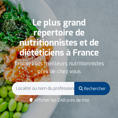
Le plus grand
répertoire de
nutritionnistes et de
diététiciens à France
Trouvez les meilleurs nutritionnistes
près de chez vous
Rechercher
Afficher les DAB près de moi