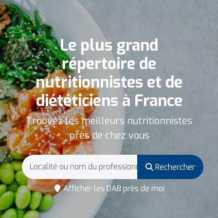
Le plus grand
répertoire de
nutritionnistes et de
diététiciens à France
Trouvez les meilleurs nutritionnistes
près de chez vous
Rechercher
Afficher les DAB près de moi