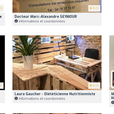
3)
5
(5)
e
Docteur Marc-Alexandre SEYMOUR
Informations et coordonnées
2)
5
(5)
Laura Gaucher - Diététicienne Nutritionniste
M
N
Informations et coordonnées