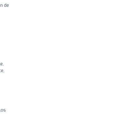
in de
e,
te,
los