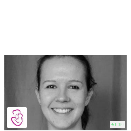
5
(84)