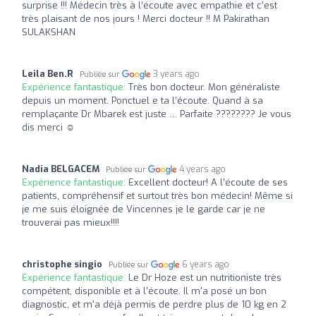
surprise !!! Médecin très à l’écoute avec empathie et c’est
très plaisant de nos jours ! Merci docteur !! M Pakirathan
SULAKSHAN
Leila Ben.R
3 years ago
Publiée sur
Expérience fantastique:
Très bon docteur. Mon généraliste
depuis un moment. Ponctuel e ta l’écoute. Quand à sa
remplaçante Dr Mbarek est juste … Parfaite ???????? Je vous
dis merci ☺️
Nadia BELGACEM
4 years ago
Publiée sur
Expérience fantastique:
Excellent docteur! A l’écoute de ses
patients, compréhensif et surtout très bon médecin! Même si
je me suis éloignée de Vincennes je le garde car je ne
trouverai pas mieux!!!!
christophe singio
6 years ago
Publiée sur
Expérience fantastique:
Le Dr Hoze est un nutritioniste très
compétent, disponible et à l'écoute. Il m'a posé un bon
diagnostic, et m'a déjà permis de perdre plus de 10 kg en 2