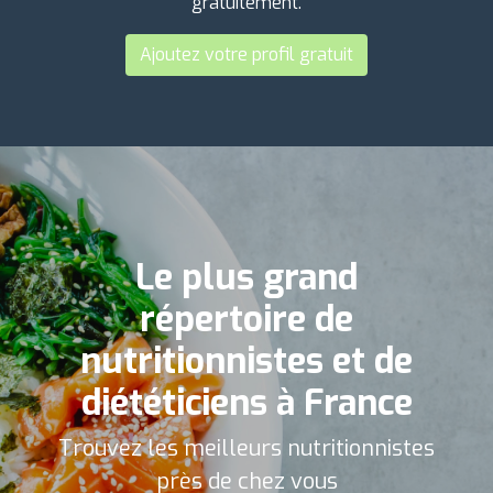
gratuitement.
Ajoutez votre profil gratuit
Le plus grand
répertoire de
nutritionnistes et de
diététiciens à France
Trouvez les meilleurs nutritionnistes
près de chez vous